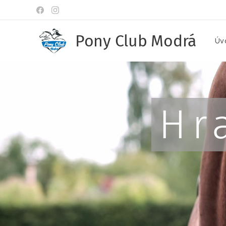
Pony Club Modrá
Úv
Hr