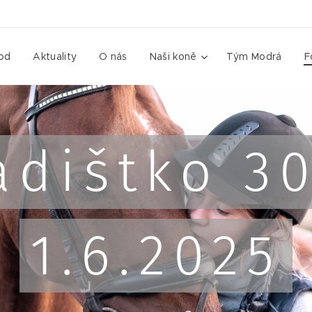
od
Aktuality
O nás
Naši koně
Tým Modrá
F
adištko 30
1.6.2025